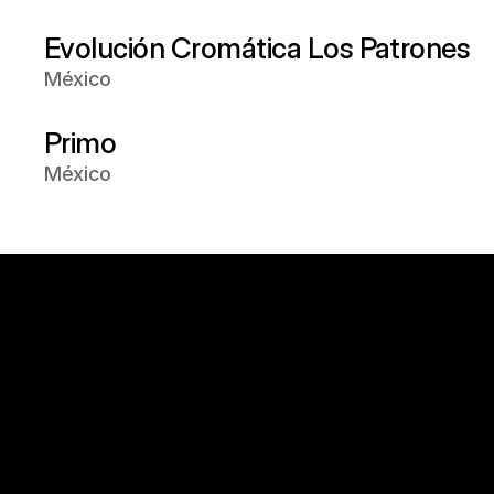
Evolución Cromática Los Patrones
México
Primo
México
Diseñemos el 