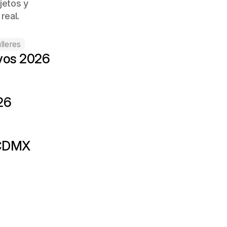
etos y 
real.
lleres
ivos 2026
26 
 CDMX