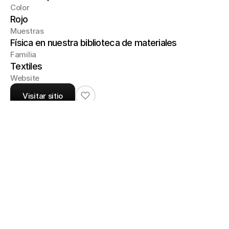
Color
Rojo
Muestras
Física en nuestra biblioteca de materiales
Familia
Textiles
Website
Visitar sitio
Ancho (cm):145

Composición:85% Poliéster / 15% Algodón

Martindale (Rubs):100,000

Wyzenbeek (Double Rubs):100,000

Acabado:FibreGuard / Retardante de Flama

Peso:380
Productos:
Ruby