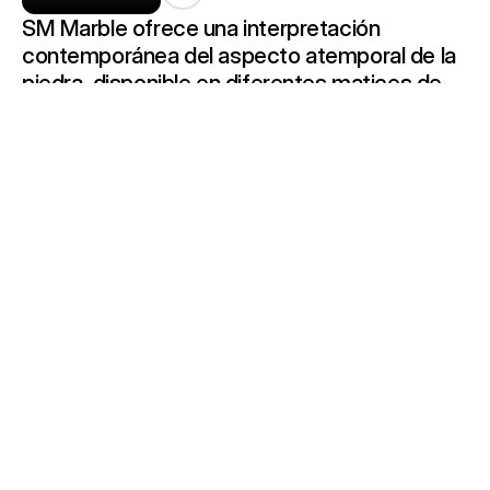
SM Marble ofrece una interpretación 
contemporánea del aspecto atemporal de la 
piedra, disponible en diferentes matices de 
color y tamaños de partícula, mezclados de 
manera experta para dar un toque de 
sofisticación a cualquier ambiente. Tamaños:  
0x30x0,9 - 30x30x1,2 - 40x40x1,2 - 
60x60x1,2 - 60x30x1,2 - 50x30x1,2 - 
60x40x1,2
Productos:
Farnese, Ducal, Diamanti, Reale, Maffei, 
Pisani, Nero Portoro, City Beige, Vermont, 
City Dark, Fusion Grey, City White, Ardenne, 
Vittoria White, Vega, Fusion Taupe, Wave 
Charcoal