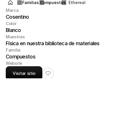
Familias
Compuestos
Ethereal
Marca
Cosentino
Color
Blanco
Muestras
Física en nuestra biblioteca de materiales
Familia
Compuestos
Website
Visitar sitio
Un color amable, pero con fuerte carácter, en 
el que el juego de degradados se funde con 
el fondo del color neutro y profundo.

Espesores

1,2 cm

2,0 cm

3,0 cm
