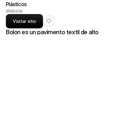
Plásticos
Website
Visitar sitio
Bolon es un pavimento textil de alto 
rendimiento tejido en vinilo (incluyendo bio-
PVC de origen biológico y respaldo de PVC 
100 % reciclado) disponible en formatos de 
rollos (2 m / 200 cm x 25 m), losetas (50 × 50 
cm), planks (667 × 222 mm) y piezas Studio 
personalizables. 

Diseñado para entornos comerciales, ofrece 
una clasificación de uso 32 o 33, resistencia 
al fuego Bfl-s1, garantías de 10 a 15 años, y 
excelentes propiedades de limpieza, 
durabilidad y bajo mantenimiento.

Con un promedio del 68 % de contenido 
reciclado, sus productos son climáticamente 