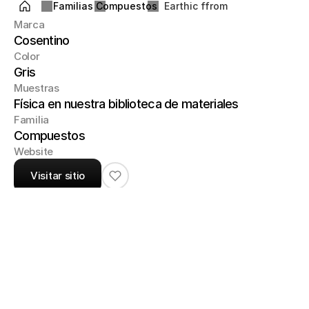
Familias
Compuestos
Earthic ffrom
Marca
Cosentino
Color
Gris
Muestras
Física en nuestra biblioteca de materiales
Familia
Compuestos
Website
Visitar sitio
Una superficie gris moteada con fragmentos 
blancos de PET reciclado crea un sutil pero 
intrincado patrón que atrae la mirada y añade 
profundidad a la composición. Espesores

1,2 cm

2,0 cm

3,0 cm
