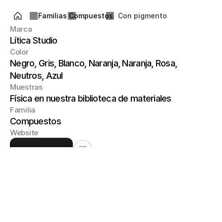
Familias
Compuestos
Con pigmento
Marca
Lítica Studio
Color
Negro, Gris, Blanco, Naranja, Naranja, Rosa, 
Neutros, Azul
Muestras
Física en nuestra biblioteca de materiales
Familia
Compuestos
Website
Visitar sitio
Mediante un meticuloso proceso artesanal, 
trituramos, cribamos y

clasificamos estos materiales en distintos 
tamaños de agregado, desde

fragmentos visibles hasta pigmentos 