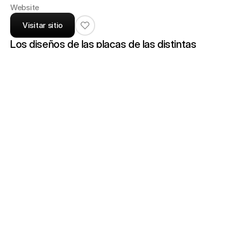
Website
Visitar sitio
Los diseños de las placas de las distintas 
series de KRION®, dan una sensación original 
al universo Solid Surface y aportan un gran 
número de ventajas y beneficios sea cual sea 
el lugar o espacio en el que se desarrolle. 
Además, la amplia paleta de colores y 
tonalidades multiplican las posibilidades a la 
hora de combinar elementos e integrarlos 
fácilmente ya sea con otros materiales o con 
elementos decorativos distintos. Su nula 
porosidad y su fácil mantenimiento hacen de 
las placas de superficie solida KRION® una 
elección ideal para desarrollar cualquier 
Productos: